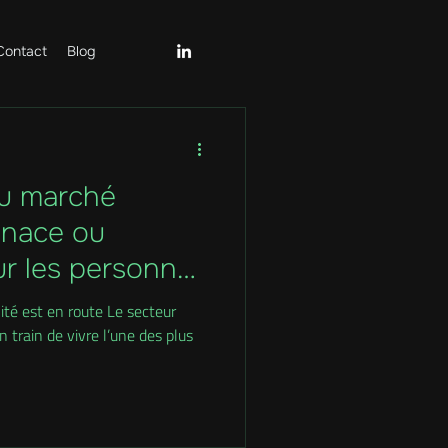
Contact
Blog
 du marché
enace ou
ur les personnes
te ?
ité est en route Le secteur
 train de vivre l’une des plus