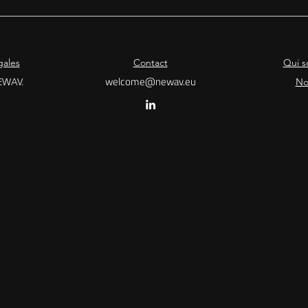
gales
Contact
Qui s
welcome@newav.eu
EWAV.
No