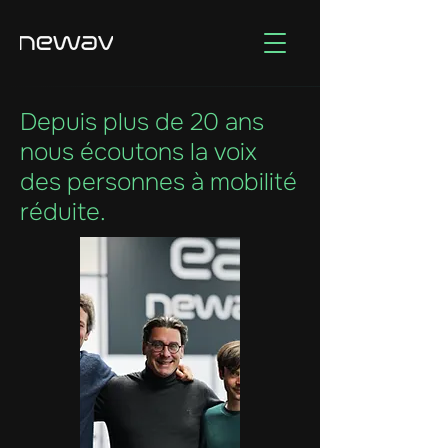
Depuis plus de 20 ans
nous écoutons la voix
des personnes à mobilité
réduite.