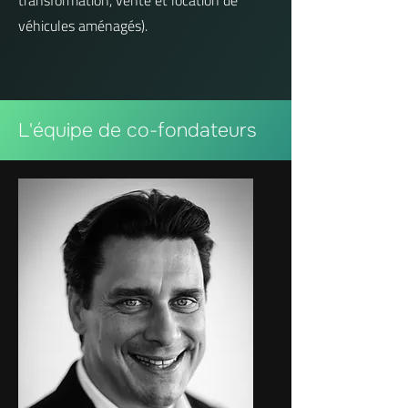
transformation, vente et location de
véhicules aménagés).
L'équipe de co-fondateurs