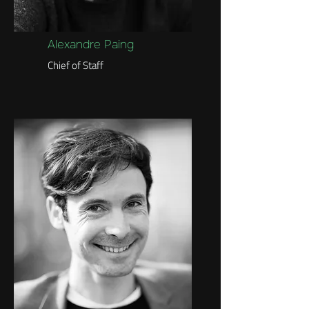
Alexandre Paing
Chief of Staff